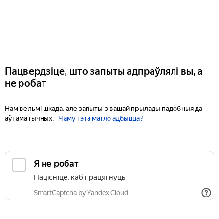
Пацвердзіце, што запыты адпраўлялі вы, а
не робат
Нам вельмі шкада, але запыты з вашай прылады падобныя да
аўтаматычных.
Чаму гэта магло адбыцца?
Я не робат
Націсніце, каб працягнуць
SmartCaptcha by Yandex Cloud