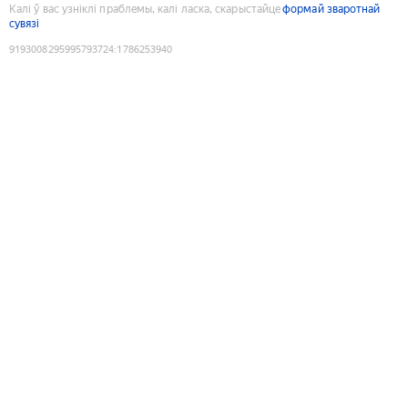
Калі ў вас узніклі праблемы, калі ласка, скарыстайце
формай зваротнай
сувязі
9193008295995793724
:
1786253940