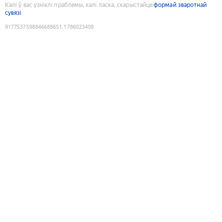
Калі ў вас узніклі праблемы, калі ласка, скарыстайце
формай зваротнай
сувязі
9177537598846688651
:
1786023408