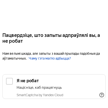
Пацвердзіце, што запыты адпраўлялі вы, а
не робат
Нам вельмі шкада, але запыты з вашай прылады падобныя да
аўтаматычных.
Чаму гэта магло адбыцца?
Я не робат
Націсніце, каб працягнуць
SmartCaptcha by Yandex Cloud