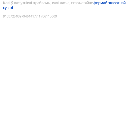
Калі ў вас узніклі праблемы, калі ласка, скарыстайце
формай зваротнай
сувязі
9183725089794614177
:
1786115609