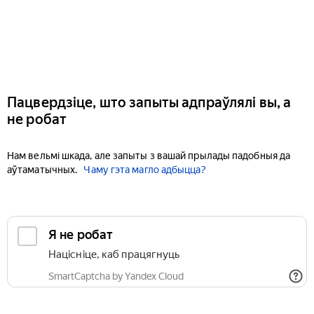
Пацвердзіце, што запыты адпраўлялі вы, а
не робат
Нам вельмі шкада, але запыты з вашай прылады падобныя да
аўтаматычных.
Чаму гэта магло адбыцца?
Я не робат
Націсніце, каб працягнуць
SmartCaptcha by Yandex Cloud