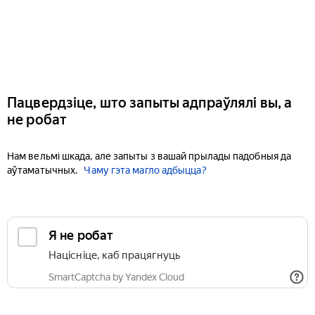
Пацвердзіце, што запыты адпраўлялі вы, а
не робат
Нам вельмі шкада, але запыты з вашай прылады падобныя да
аўтаматычных.
Чаму гэта магло адбыцца?
Я не робат
Націсніце, каб працягнуць
SmartCaptcha by Yandex Cloud