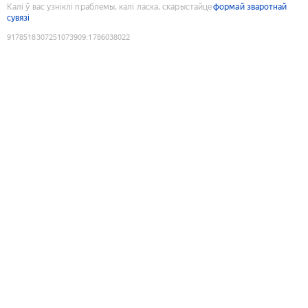
Калі ў вас узніклі праблемы, калі ласка, скарыстайце
формай зваротнай
сувязі
9178518307251073909
:
1786038022