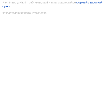
Калі ў вас узніклі праблемы, калі ласка, скарыстайце
формай зваротнай
сувязі
9190482043545232576
:
1786216296