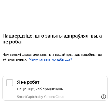
Пацвердзіце, што запыты адпраўлялі вы, а
не робат
Нам вельмі шкада, але запыты з вашай прылады падобныя да
аўтаматычных.
Чаму гэта магло адбыцца?
Я не робат
Націсніце, каб працягнуць
SmartCaptcha by Yandex Cloud