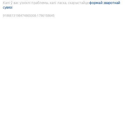
Калі ў вас узніклі праблемы, калі ласка, скарыстайце
формай зваротнай
сувязі
9186613198474865008
:
1786158645