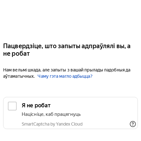
Пацвердзіце, што запыты адпраўлялі вы, а
не робат
Нам вельмі шкада, але запыты з вашай прылады падобныя да
аўтаматычных.
Чаму гэта магло адбыцца?
Я не робат
Націсніце, каб працягнуць
SmartCaptcha by Yandex Cloud