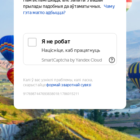
Нам вельмі шкада, але запыты з вашай
прылады падобныя да аўтаматычных.
Чаму
гэта магло адбыцца?
Я не робат
Націсніце, каб працягнуць
SmartCaptcha by Yandex Cloud
Калі ў вас узніклі праблемы, калі ласка,
скарыстайце
формай зваротнай сувязі
9176987447693838018
:
1786015211