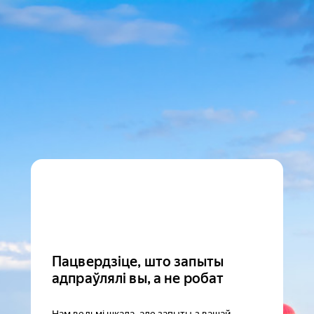
Пацвердзіце, што запыты
адпраўлялі вы, а не робат