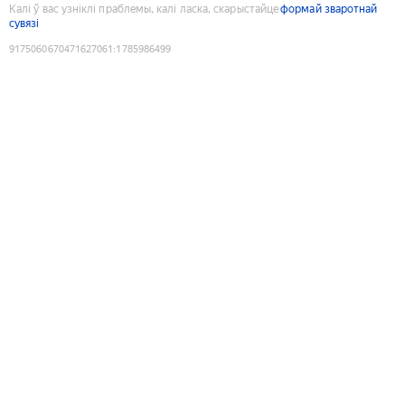
Калі ў вас узніклі праблемы, калі ласка, скарыстайце
формай зваротнай
сувязі
9175060670471627061
:
1785986499