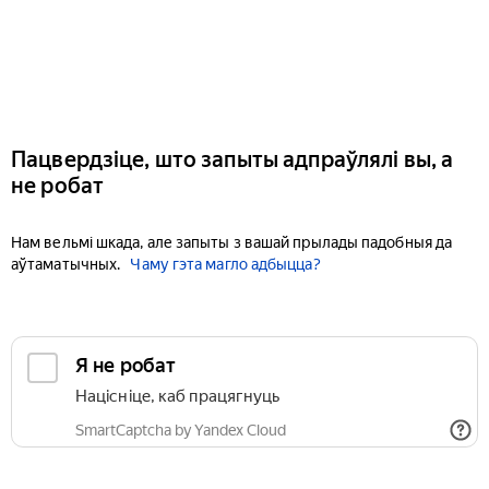
Пацвердзіце, што запыты адпраўлялі вы, а
не робат
Нам вельмі шкада, але запыты з вашай прылады падобныя да
аўтаматычных.
Чаму гэта магло адбыцца?
Я не робат
Націсніце, каб працягнуць
SmartCaptcha by Yandex Cloud