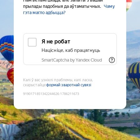
Нам вельмі шкада, але запыты з вашай
прылады падобныя да аўтаматычных.
Чаму
гэта магло адбыцца?
Я не робат
Націсніце, каб працягнуць
SmartCaptcha by Yandex Cloud
Калі ў вас узніклі праблемы, калі ласка,
скарыстайце
формай зваротнай сувязі
9190171851342244626
:
1786211673