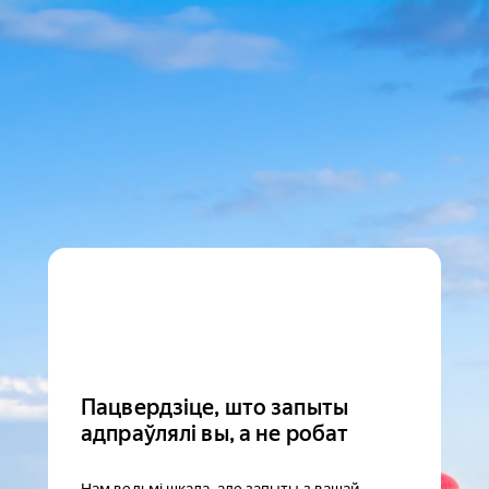
Пацвердзіце, што запыты
адпраўлялі вы, а не робат