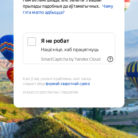
Нам вельмі шкада, але запыты з вашай
прылады падобныя да аўтаматычных.
Чаму
гэта магло адбыцца?
Я не робат
Націсніце, каб працягнуць
SmartCaptcha by Yandex Cloud
Калі ў вас узніклі праблемы, калі ласка,
скарыстайце
формай зваротнай сувязі
9193401513001764746
:
1786259799