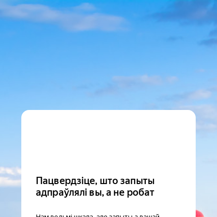
Пацвердзіце, што запыты
адпраўлялі вы, а не робат