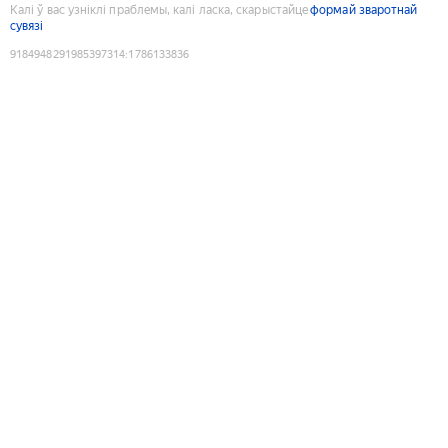
Калі ў вас узніклі праблемы, калі ласка, скарыстайце
формай зваротнай
сувязі
9184948291985397314
:
1786133836