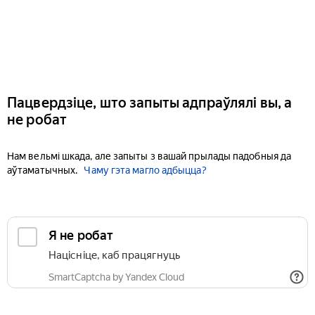
Пацвердзіце, што запыты адпраўлялі вы, а
не робат
Нам вельмі шкада, але запыты з вашай прылады падобныя да
аўтаматычных.
Чаму гэта магло адбыцца?
Я не робат
Націсніце, каб працягнуць
SmartCaptcha by Yandex Cloud