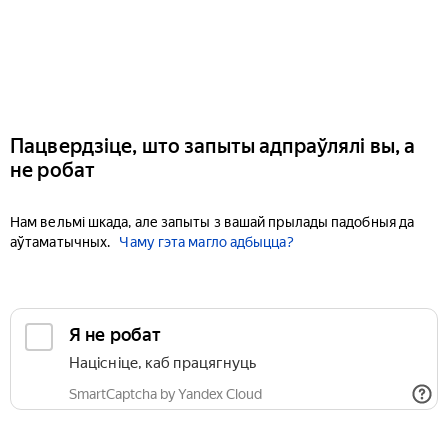
Пацвердзіце, што запыты адпраўлялі вы, а
не робат
Нам вельмі шкада, але запыты з вашай прылады падобныя да
аўтаматычных.
Чаму гэта магло адбыцца?
Я не робат
Націсніце, каб працягнуць
SmartCaptcha by Yandex Cloud