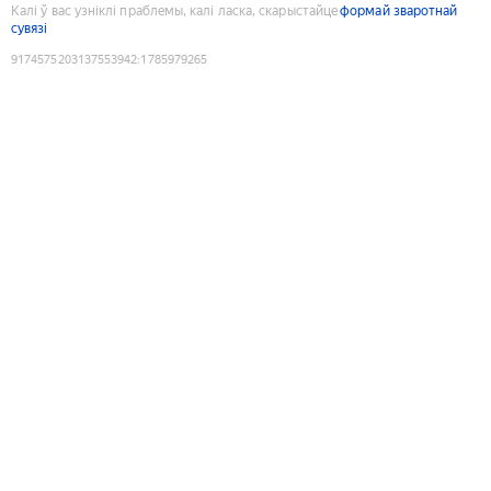
Калі ў вас узніклі праблемы, калі ласка, скарыстайце
формай зваротнай
сувязі
9174575203137553942
:
1785979265