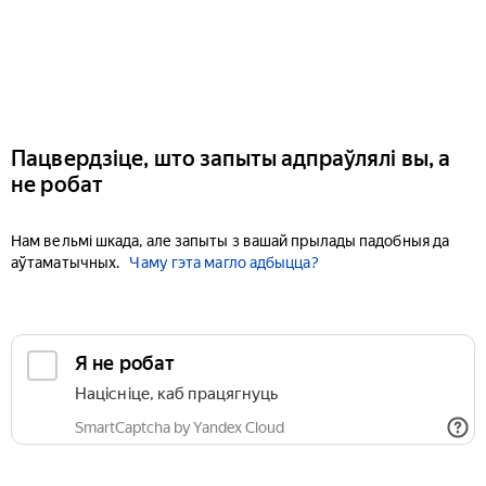
Пацвердзіце, што запыты адпраўлялі вы, а
не робат
Нам вельмі шкада, але запыты з вашай прылады падобныя да
аўтаматычных.
Чаму гэта магло адбыцца?
Я не робат
Націсніце, каб працягнуць
SmartCaptcha by Yandex Cloud