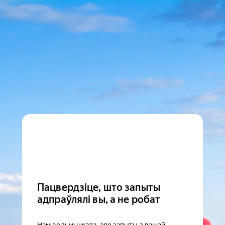
Пацвердзіце, што запыты
адпраўлялі вы, а не робат