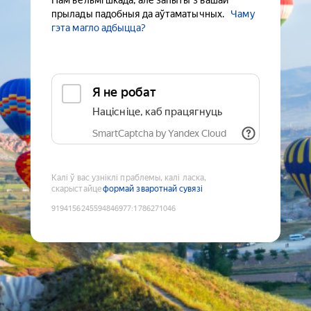
Нам вельмі шкада, але запыты з вашай
прылады падобныя да аўтаматычных.
Чаму
гэта магло адбыцца?
Я не робат
Націсніце, каб працягнуць
SmartCaptcha by Yandex Cloud
Калі ў вас узніклі праблемы, калі ласка,
скарыстайце
формай зваротнай сувязі
9194156245594846977
:
1786271046