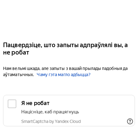
Пацвердзіце, што запыты адпраўлялі вы, а
не робат
Нам вельмі шкада, але запыты з вашай прылады падобныя да
аўтаматычных.
Чаму гэта магло адбыцца?
Я не робат
Націсніце, каб працягнуць
SmartCaptcha by Yandex Cloud