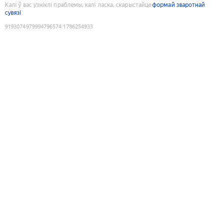
Калі ў вас узніклі праблемы, калі ласка, скарыстайце
формай зваротнай
сувязі
9193074979994796574
:
1786254933