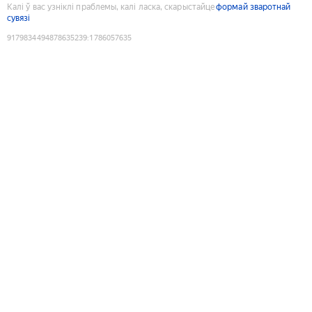
Калі ў вас узніклі праблемы, калі ласка, скарыстайце
формай зваротнай
сувязі
9179834494878635239
:
1786057635