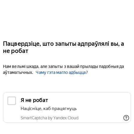
Пацвердзіце, што запыты адпраўлялі вы, а
не робат
Нам вельмі шкада, але запыты з вашай прылады падобныя да
аўтаматычных.
Чаму гэта магло адбыцца?
Я не робат
Націсніце, каб працягнуць
SmartCaptcha by Yandex Cloud