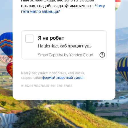
Нам вельмі шкада, але запыты з вашай
прылады падобныя да аўтаматычных.
Чаму
гэта магло адбыцца?
Я не робат
Націсніце, каб працягнуць
SmartCaptcha by Yandex Cloud
Калі ў вас узніклі праблемы, калі ласка,
скарыстайце
формай зваротнай сувязі
9185216753278325139
:
1786137837