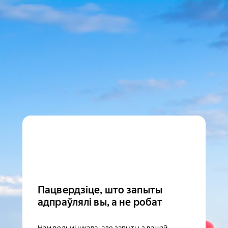
Пацвердзіце, што запыты
адпраўлялі вы, а не робат