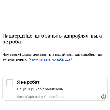
Пацвердзіце, што запыты адпраўлялі вы, а
не робат
Нам вельмі шкада, але запыты з вашай прылады падобныя да
аўтаматычных.
Чаму гэта магло адбыцца?
Я не робат
Націсніце, каб працягнуць
SmartCaptcha by Yandex Cloud