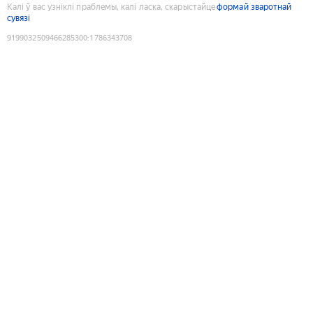
Калі ў вас узніклі праблемы, калі ласка, скарыстайце
формай зваротнай
сувязі
9199032509466285300
:
1786343708