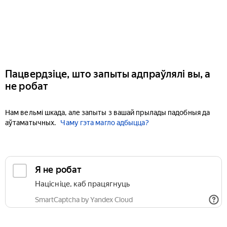
Пацвердзіце, што запыты адпраўлялі вы, а
не робат
Нам вельмі шкада, але запыты з вашай прылады падобныя да
аўтаматычных.
Чаму гэта магло адбыцца?
Я не робат
Націсніце, каб працягнуць
SmartCaptcha by Yandex Cloud