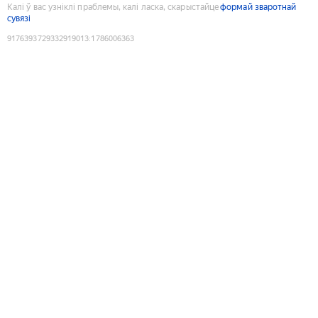
Калі ў вас узніклі праблемы, калі ласка, скарыстайце
формай зваротнай
сувязі
9176393729332919013
:
1786006363