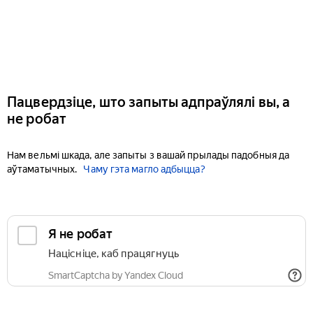
Пацвердзіце, што запыты адпраўлялі вы, а
не робат
Нам вельмі шкада, але запыты з вашай прылады падобныя да
аўтаматычных.
Чаму гэта магло адбыцца?
Я не робат
Націсніце, каб працягнуць
SmartCaptcha by Yandex Cloud