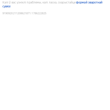
Калі ў вас узніклі праблемы, калі ласка, скарыстайце
формай зваротнай
сувязі
9190920211208621871
:
1786222825