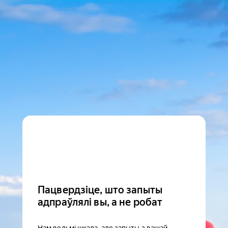
Пацвердзіце, што запыты
адпраўлялі вы, а не робат