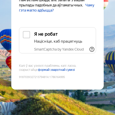
Нам вельмі шкада, але запыты з вашай
прылады падобныя да аўтаматычных.
Чаму
гэта магло адбыцца?
Я не робат
Націсніце, каб працягнуць
SmartCaptcha by Yandex Cloud
Калі ў вас узніклі праблемы, калі ласка,
скарыстайце
формай зваротнай сувязі
9187039327213794814
:
1786164995