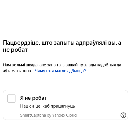
Пацвердзіце, што запыты адпраўлялі вы, а
не робат
Нам вельмі шкада, але запыты з вашай прылады падобныя да
аўтаматычных.
Чаму гэта магло адбыцца?
Я не робат
Націсніце, каб працягнуць
SmartCaptcha by Yandex Cloud