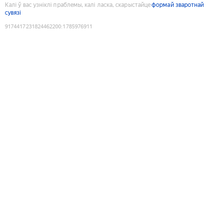
Калі ў вас узніклі праблемы, калі ласка, скарыстайце
формай зваротнай
сувязі
9174417231824462200
:
1785976911