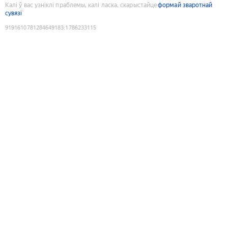
Калі ў вас узніклі праблемы, калі ласка, скарыстайце
формай зваротнай
сувязі
9191610781284649183
:
1786233115