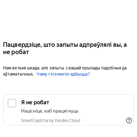
Пацвердзіце, што запыты адпраўлялі вы, а
не робат
Нам вельмі шкада, але запыты з вашай прылады падобныя да
аўтаматычных.
Чаму гэта магло адбыцца?
Я не робат
Націсніце, каб працягнуць
SmartCaptcha by Yandex Cloud