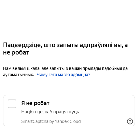
Пацвердзіце, што запыты адпраўлялі вы, а
не робат
Нам вельмі шкада, але запыты з вашай прылады падобныя да
аўтаматычных.
Чаму гэта магло адбыцца?
Я не робат
Націсніце, каб працягнуць
SmartCaptcha by Yandex Cloud