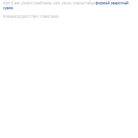
Калі ў вас узніклі праблемы, калі ласка, скарыстайце
формай зваротнай
сувязі
9180909202263177961
:
1786073649