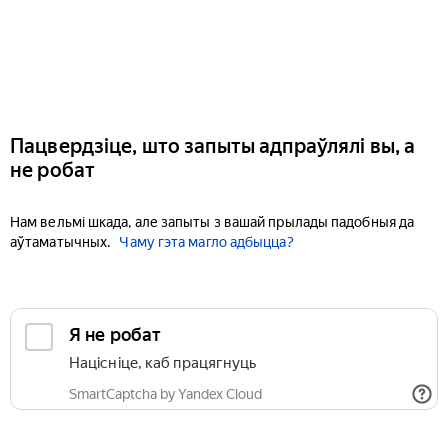
Пацвердзіце, што запыты адпраўлялі вы, а
не робат
Нам вельмі шкада, але запыты з вашай прылады падобныя да
аўтаматычных.
Чаму гэта магло адбыцца?
Я не робат
Націсніце, каб працягнуць
SmartCaptcha by Yandex Cloud