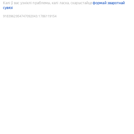
Калі ў вас узніклі праблемы, калі ласка, скарыстайце
формай зваротнай
сувязі
9183962954747092043
:
1786119154