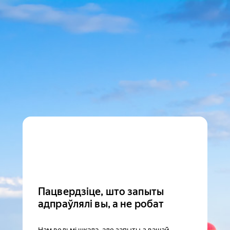
Пацвердзіце, што запыты
адпраўлялі вы, а не робат