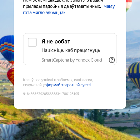
Нам вельмі шкада, але запыты з вашай
прылады падобныя да аўтаматычных.
Чаму
гэта магло адбыцца?
Я не робат
Націсніце, каб працягнуць
SmartCaptcha by Yandex Cloud
Калі ў вас узніклі праблемы, калі ласка,
скарыстайце
формай зваротнай сувязі
9184563679205665383
:
1786128105