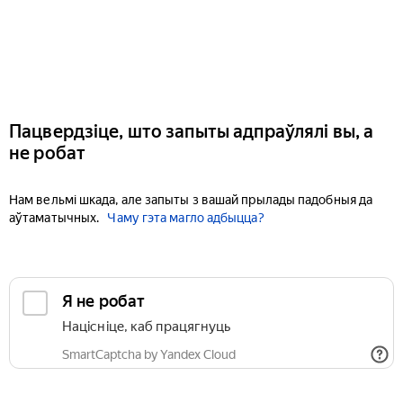
Пацвердзіце, што запыты адпраўлялі вы, а
не робат
Нам вельмі шкада, але запыты з вашай прылады падобныя да
аўтаматычных.
Чаму гэта магло адбыцца?
Я не робат
Націсніце, каб працягнуць
SmartCaptcha by Yandex Cloud