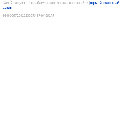
Калі ў вас узніклі праблемы, калі ласка, скарыстайце
формай зваротнай
сувязі
9188666726828233653
:
1786189245