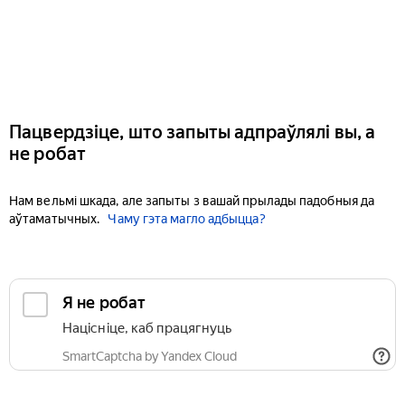
Пацвердзіце, што запыты адпраўлялі вы, а
не робат
Нам вельмі шкада, але запыты з вашай прылады падобныя да
аўтаматычных.
Чаму гэта магло адбыцца?
Я не робат
Націсніце, каб працягнуць
SmartCaptcha by Yandex Cloud