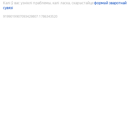
Калі ў вас узніклі праблемы, калі ласка, скарыстайце
формай зваротнай
сувязі
9199019907093429807
:
1786343520