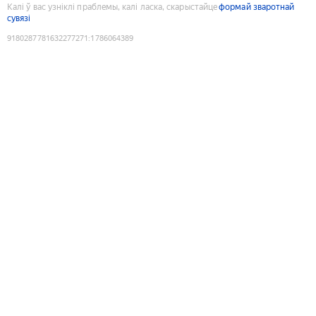
Калі ў вас узніклі праблемы, калі ласка, скарыстайце
формай зваротнай
сувязі
9180287781632277271
:
1786064389