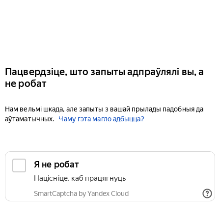
Пацвердзіце, што запыты адпраўлялі вы, а
не робат
Нам вельмі шкада, але запыты з вашай прылады падобныя да
аўтаматычных.
Чаму гэта магло адбыцца?
Я не робат
Націсніце, каб працягнуць
SmartCaptcha by Yandex Cloud