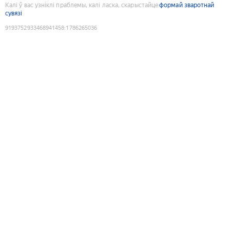
Калі ў вас узніклі праблемы, калі ласка, скарыстайце
формай зваротнай
сувязі
9193752933468941458
:
1786265036