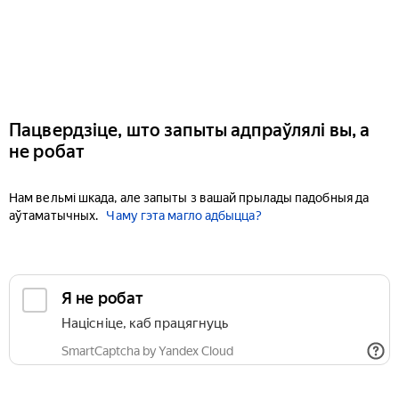
Пацвердзіце, што запыты адпраўлялі вы, а
не робат
Нам вельмі шкада, але запыты з вашай прылады падобныя да
аўтаматычных.
Чаму гэта магло адбыцца?
Я не робат
Націсніце, каб працягнуць
SmartCaptcha by Yandex Cloud