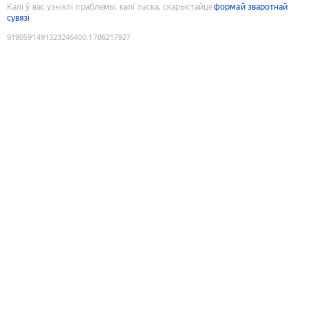
Калі ў вас узніклі праблемы, калі ласка, скарыстайце
формай зваротнай
сувязі
9190591491323246400
:
1786217927