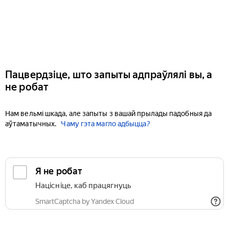
Пацвердзіце, што запыты адпраўлялі вы, а
не робат
Нам вельмі шкада, але запыты з вашай прылады падобныя да
аўтаматычных.
Чаму гэта магло адбыцца?
Я не робат
Націсніце, каб працягнуць
SmartCaptcha by Yandex Cloud