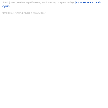
Калі ў вас узніклі праблемы, калі ласка, скарыстайце
формай зваротнай
сувязі
9193004072901439784
:
1786253877