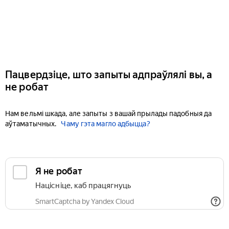
Пацвердзіце, што запыты адпраўлялі вы, а
не робат
Нам вельмі шкада, але запыты з вашай прылады падобныя да
аўтаматычных.
Чаму гэта магло адбыцца?
Я не робат
Націсніце, каб працягнуць
SmartCaptcha by Yandex Cloud