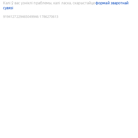
Калі ў вас узніклі праблемы, калі ласка, скарыстайце
формай зваротнай
сувязі
9194127229465049946
:
1786270613