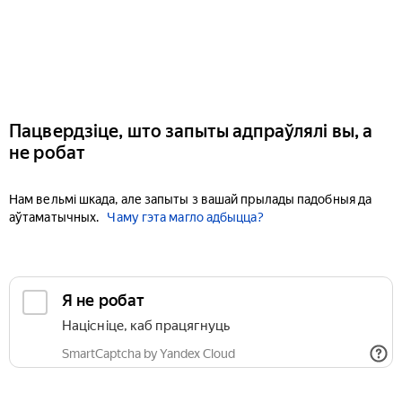
Пацвердзіце, што запыты адпраўлялі вы, а
не робат
Нам вельмі шкада, але запыты з вашай прылады падобныя да
аўтаматычных.
Чаму гэта магло адбыцца?
Я не робат
Націсніце, каб працягнуць
SmartCaptcha by Yandex Cloud