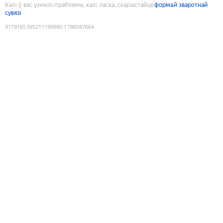
Калі ў вас узніклі праблемы, калі ласка, скарыстайце
формай зваротнай
сувязі
9179165395211199880
:
1786047664