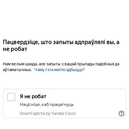
Пацвердзіце, што запыты адпраўлялі вы, а
не робат
Нам вельмі шкада, але запыты з вашай прылады падобныя да
аўтаматычных.
Чаму гэта магло адбыцца?
Я не робат
Націсніце, каб працягнуць
SmartCaptcha by Yandex Cloud