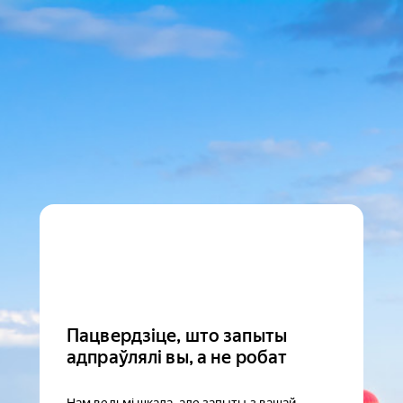
Пацвердзіце, што запыты
адпраўлялі вы, а не робат