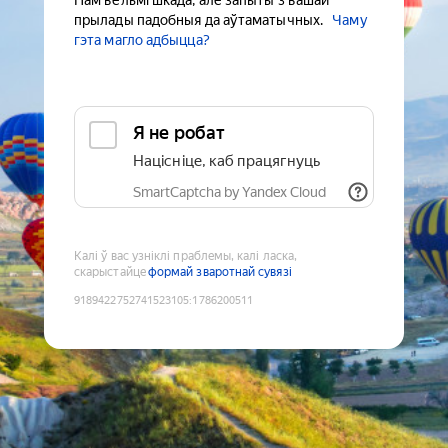
Нам вельмі шкада, але запыты з вашай
прылады падобныя да аўтаматычных.
Чаму
гэта магло адбыцца?
Я не робат
Націсніце, каб працягнуць
SmartCaptcha by Yandex Cloud
Калі ў вас узніклі праблемы, калі ласка,
скарыстайце
формай зваротнай сувязі
9189422752741523105
:
1786200511