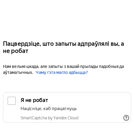
Пацвердзіце, што запыты адпраўлялі вы, а
не робат
Нам вельмі шкада, але запыты з вашай прылады падобныя да
аўтаматычных.
Чаму гэта магло адбыцца?
Я не робат
Націсніце, каб працягнуць
SmartCaptcha by Yandex Cloud