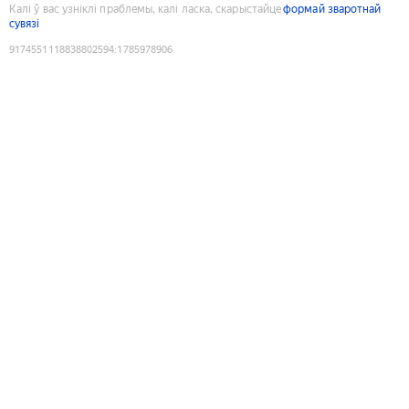
Калі ў вас узніклі праблемы, калі ласка, скарыстайце
формай зваротнай
сувязі
9174551118838802594
:
1785978906