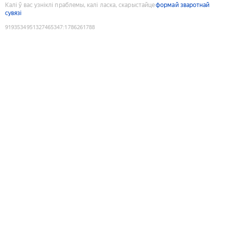
Калі ў вас узніклі праблемы, калі ласка, скарыстайце
формай зваротнай
сувязі
9193534951327465347
:
1786261788