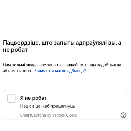
Пацвердзіце, што запыты адпраўлялі вы, а
не робат
Нам вельмі шкада, але запыты з вашай прылады падобныя да
аўтаматычных.
Чаму гэта магло адбыцца?
Я не робат
Націсніце, каб працягнуць
SmartCaptcha by Yandex Cloud