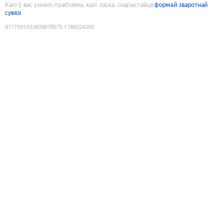
Калі ў вас узніклі праблемы, калі ласка, скарыстайце
формай зваротнай
сувязі
9177591033809878575
:
1786024205