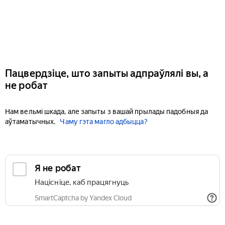
Пацвердзіце, што запыты адпраўлялі вы, а
не робат
Нам вельмі шкада, але запыты з вашай прылады падобныя да
аўтаматычных.
Чаму гэта магло адбыцца?
Я не робат
Націсніце, каб працягнуць
SmartCaptcha by Yandex Cloud