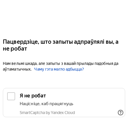
Пацвердзіце, што запыты адпраўлялі вы, а
не робат
Нам вельмі шкада, але запыты з вашай прылады падобныя да
аўтаматычных.
Чаму гэта магло адбыцца?
Я не робат
Націсніце, каб працягнуць
SmartCaptcha by Yandex Cloud