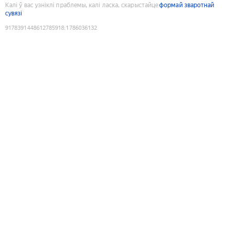
Калі ў вас узніклі праблемы, калі ласка, скарыстайце
формай зваротнай
сувязі
9178391448612785918
:
1786036132