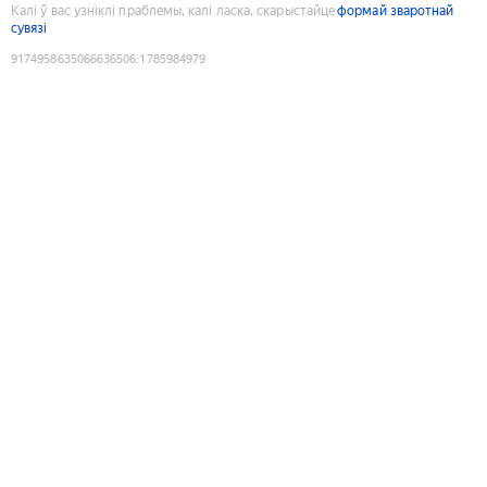
Калі ў вас узніклі праблемы, калі ласка, скарыстайце
формай зваротнай
сувязі
9174958635066636506
:
1785984979