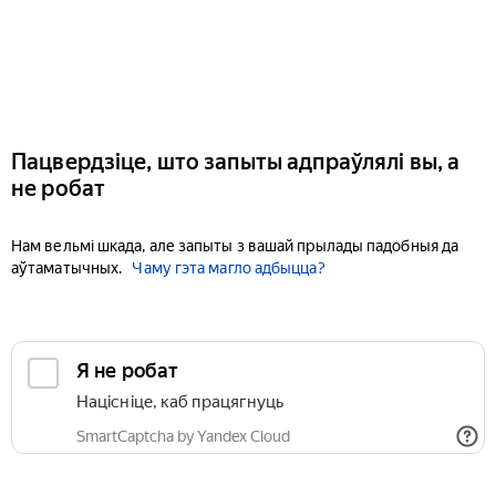
Пацвердзіце, што запыты адпраўлялі вы, а
не робат
Нам вельмі шкада, але запыты з вашай прылады падобныя да
аўтаматычных.
Чаму гэта магло адбыцца?
Я не робат
Націсніце, каб працягнуць
SmartCaptcha by Yandex Cloud