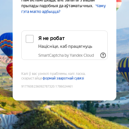
Нам вельмі шкада, але запыты з вашай
прылады падобныя да аўтаматычных.
Чаму
гэта магло адбыцца?
Я не робат
Націсніце, каб працягнуць
SmartCaptcha by Yandex Cloud
Калі ў вас узніклі праблемы, калі ласка,
скарыстайце
формай зваротнай сувязі
9177608236092787320
:
1786024461