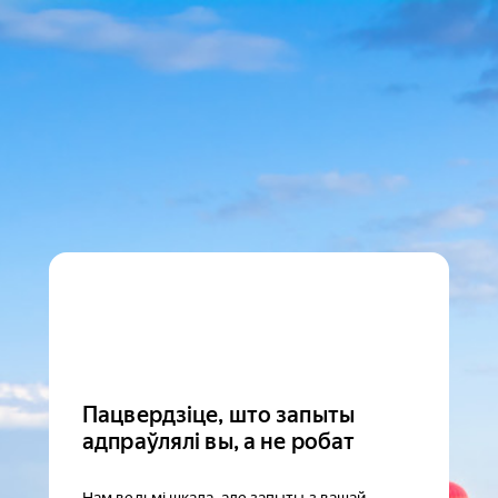
Пацвердзіце, што запыты
адпраўлялі вы, а не робат