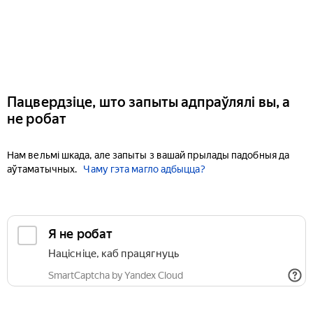
Пацвердзіце, што запыты адпраўлялі вы, а
не робат
Нам вельмі шкада, але запыты з вашай прылады падобныя да
аўтаматычных.
Чаму гэта магло адбыцца?
Я не робат
Націсніце, каб працягнуць
SmartCaptcha by Yandex Cloud