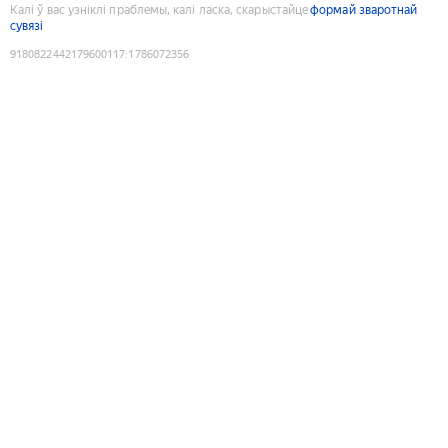
Калі ў вас узніклі праблемы, калі ласка, скарыстайце
формай зваротнай
сувязі
9180822442179600117
:
1786072356