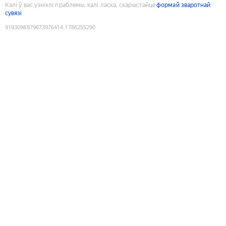
Калі ў вас узніклі праблемы, калі ласка, скарыстайце
формай зваротнай
сувязі
9193098879673976414
:
1786255290