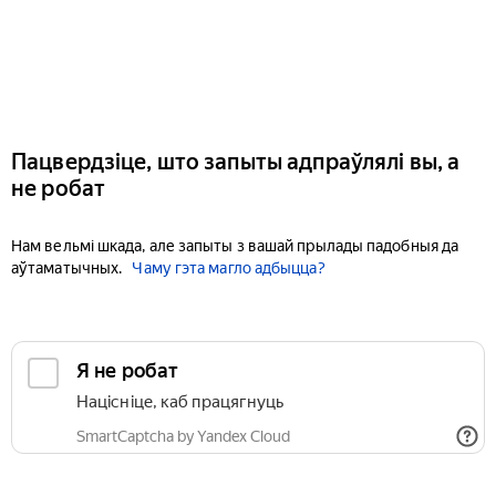
Пацвердзіце, што запыты адпраўлялі вы, а
не робат
Нам вельмі шкада, але запыты з вашай прылады падобныя да
аўтаматычных.
Чаму гэта магло адбыцца?
Я не робат
Націсніце, каб працягнуць
SmartCaptcha by Yandex Cloud