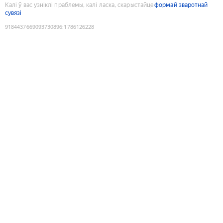
Калі ў вас узніклі праблемы, калі ласка, скарыстайце
формай зваротнай
сувязі
9184437669093730896
:
1786126228