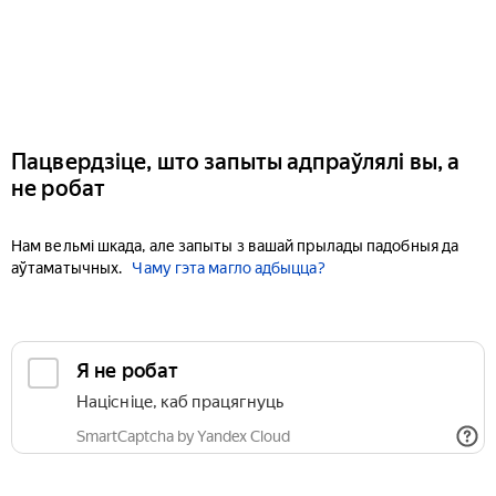
Пацвердзіце, што запыты адпраўлялі вы, а
не робат
Нам вельмі шкада, але запыты з вашай прылады падобныя да
аўтаматычных.
Чаму гэта магло адбыцца?
Я не робат
Націсніце, каб працягнуць
SmartCaptcha by Yandex Cloud