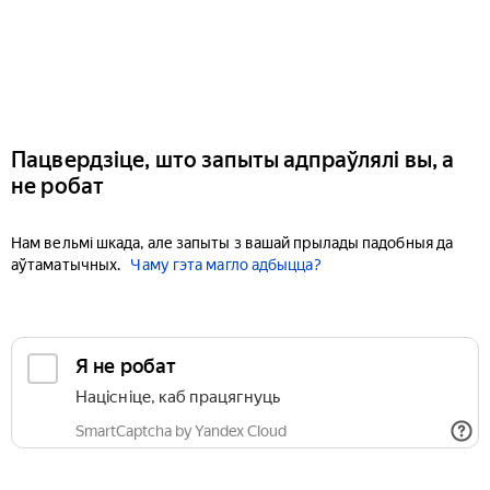
Пацвердзіце, што запыты адпраўлялі вы, а
не робат
Нам вельмі шкада, але запыты з вашай прылады падобныя да
аўтаматычных.
Чаму гэта магло адбыцца?
Я не робат
Націсніце, каб працягнуць
SmartCaptcha by Yandex Cloud