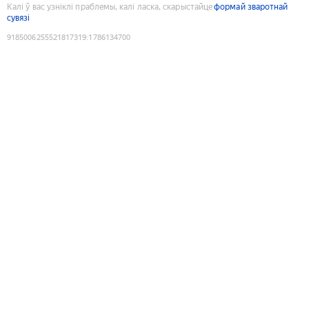
Калі ў вас узніклі праблемы, калі ласка, скарыстайце
формай зваротнай
сувязі
9185006255521817319
:
1786134700