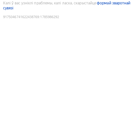
Калі ў вас узніклі праблемы, калі ласка, скарыстайце
формай зваротнай
сувязі
9175046741622438769
:
1785986292