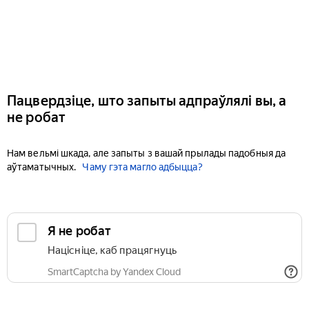
Пацвердзіце, што запыты адпраўлялі вы, а
не робат
Нам вельмі шкада, але запыты з вашай прылады падобныя да
аўтаматычных.
Чаму гэта магло адбыцца?
Я не робат
Націсніце, каб працягнуць
SmartCaptcha by Yandex Cloud