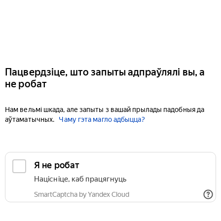
Пацвердзіце, што запыты адпраўлялі вы, а
не робат
Нам вельмі шкада, але запыты з вашай прылады падобныя да
аўтаматычных.
Чаму гэта магло адбыцца?
Я не робат
Націсніце, каб працягнуць
SmartCaptcha by Yandex Cloud