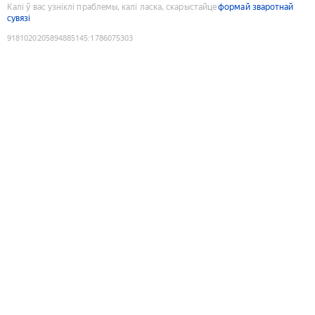
Калі ў вас узніклі праблемы, калі ласка, скарыстайце
формай зваротнай
сувязі
9181020205894885145
:
1786075303