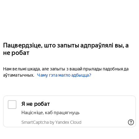
Пацвердзіце, што запыты адпраўлялі вы, а
не робат
Нам вельмі шкада, але запыты з вашай прылады падобныя да
аўтаматычных.
Чаму гэта магло адбыцца?
Я не робат
Націсніце, каб працягнуць
SmartCaptcha by Yandex Cloud