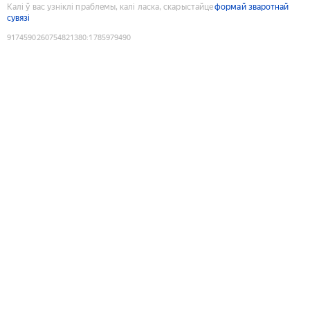
Калі ў вас узніклі праблемы, калі ласка, скарыстайце
формай зваротнай
сувязі
9174590260754821380
:
1785979490