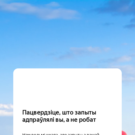
Пацвердзіце, што запыты
адпраўлялі вы, а не робат