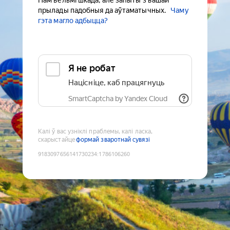
Нам вельмі шкада, але запыты з вашай
прылады падобныя да аўтаматычных.
Чаму
гэта магло адбыцца?
Я не робат
Націсніце, каб працягнуць
SmartCaptcha by Yandex Cloud
Калі ў вас узніклі праблемы, калі ласка,
скарыстайце
формай зваротнай сувязі
9183097656141730234
:
1786106260