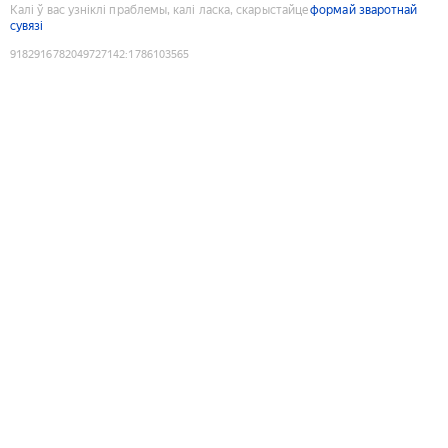
Калі ў вас узніклі праблемы, калі ласка, скарыстайце
формай зваротнай
сувязі
9182916782049727142
:
1786103565