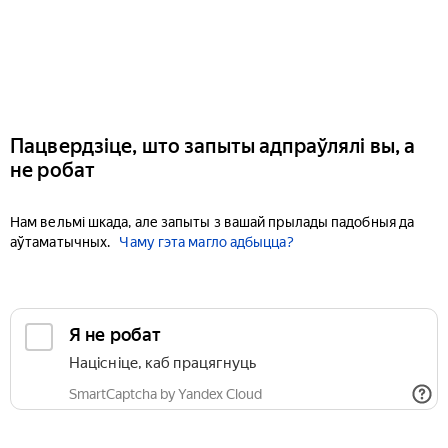
Пацвердзіце, што запыты адпраўлялі вы, а
не робат
Нам вельмі шкада, але запыты з вашай прылады падобныя да
аўтаматычных.
Чаму гэта магло адбыцца?
Я не робат
Націсніце, каб працягнуць
SmartCaptcha by Yandex Cloud